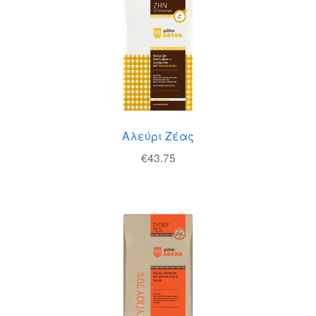
Αλεύρι Ζέας
€
43.75