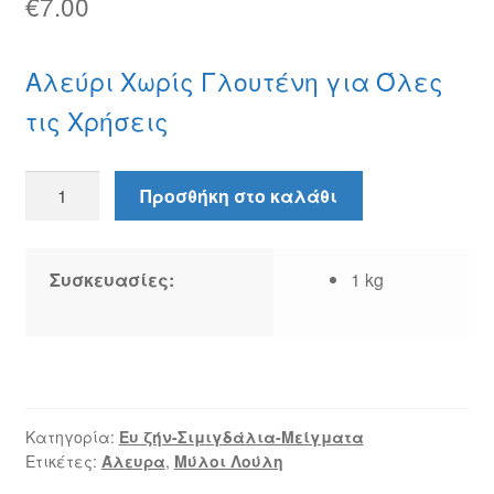
€
7.00
Αλεύρι Χωρίς Γλουτένη για Όλες
τις Χρήσεις
Αλεύρι
Προσθήκη στο καλάθι
Χωρίς
Γλουτένη
για
Συσκευασίες:
1 kg
Όλες
τις
Χρήσεις
ποσότητα
Κατηγορία:
Ευ ζήν-Σιμιγδάλια-Μείγματα
Ετικέτες:
Άλευρα
,
Μύλοι Λούλη