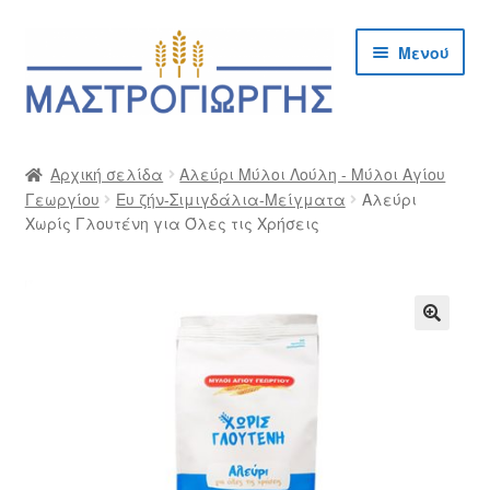
Απευθείας
Μετάβαση
Μενού
μετάβαση
σε
στην
περιεχόμενο
πλοήγηση
Αρχική
Αρχική σελίδα
Αλεύρι Μύλοι Λούλη - Μύλοι Αγίου
Γεωργίου
Ευ ζήν-Σιμιγδάλια-Μείγματα
Αλεύρι
Cargo Kalymnos – Cargo Κάλυμνος
Χωρίς Γλουτένη για Όλες τις Χρήσεις
Checkout
Δημιουργία Λογαριασμού Χονδρικής
🔍
Επικοινωνία
Η Εταιρία