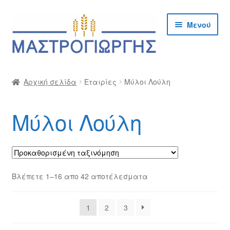
Απευθείας
Μετάβαση
Μενού
μετάβαση
σε
στην
περιεχόμενο
πλοήγηση
Αρχική
Αρχική σελίδα
Εταιρίες
Μύλοι Λούλη
Cargo Kalymnos – Cargo Κάλυμνος
Μύλοι Λούλη
Checkout
Δημιουργία Λογαριασμού Χονδρικής
Επικοινωνία
Βλέπετε 1–16 απο 42 αποτέλεσματα
Η Εταιρία
1
2
3