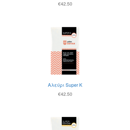
€
42.50
Αλεύρι Super Κ
€
42.50